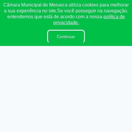
Câmara Municipal de Meruoca utiliza cookies para melhorar
Institucional
a sua experiência no site.Se você posseguir na navegação,
entendemos que está de acordo com a nossa
política de
A Câmara
privacidade.
Ouvidoria
E-Sic
Continuar
Lei Orgânica
Regimento Interno
Dicionário Legislativo
Organização Institucional
Acesso à Informação
Licitações
Contratos na Integra
Publicações
Diárias
Leis Municipais