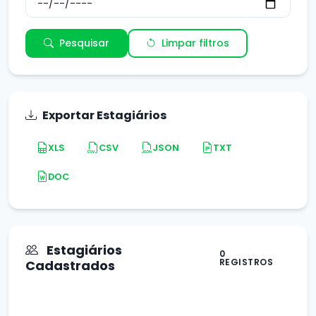
Pesquisar
Limpar filtros
Exportar Estagiários
XLS
CSV
JSON
TXT
DOC
Estagiários
0
REGISTROS
Cadastrados