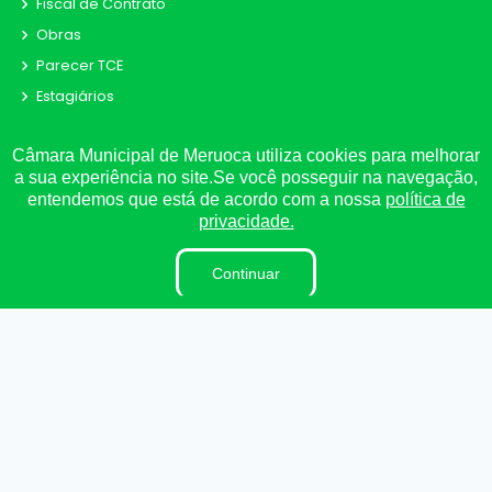
Fiscal de Contrato
Obras
Parecer TCE
Estagiários
Sigilo de Documentos
Câmara Municipal de Meruoca utiliza cookies para melhorar
Tabela de Diárias
a sua experiência no site.Se você posseguir na navegação,
Perguntas e Respostas
entendemos que está de acordo com a nossa
política de
LAI
privacidade.
LGPD
Continuar
Organização Institucional
Pesquisa de Satisfação
Processo de Contratação Eletrônico
Terceirizados
Plano Estratégico Institucional
Inidôneas
Projetos de Leis e Atos Infralegais