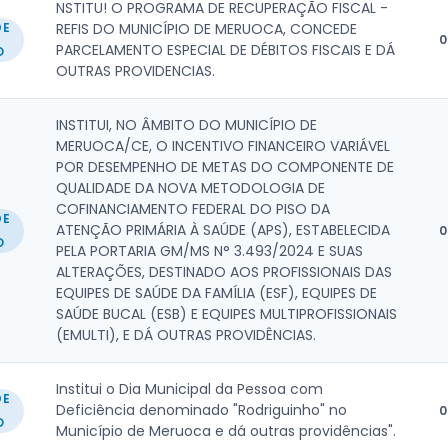
NSTITU! O PROGRAMA DE RECUPERAÇÃO FISCAL -
DE
REFIS DO MUNICÍPIO DE MERUOCA, CONCEDE
0
PARCELAMENTO ESPECIAL DE DÉBITOS FISCAIS E DÁ
O
OUTRAS PROVIDENCIAS.
INSTITUI, NO ÂMBITO DO MUNICÍPIO DE
MERUOCA/CE, O INCENTIVO FINANCEIRO VARIÁVEL
POR DESEMPENHO DE METAS DO COMPONENTE DE
QUALIDADE DA NOVA METODOLOGIA DE
COFINANCIAMENTO FEDERAL DO PISO DA
DE
ATENÇÃO PRIMÁRIA À SAÚDE (APS), ESTABELECIDA
0
O
PELA PORTARIA GM/MS N° 3.493/2024 E SUAS
ALTERAÇÕES, DESTINADO AOS PROFISSIONAIS DAS
EQUIPES DE SAÚDE DA FAMÍLIA (ESF), EQUIPES DE
SAÚDE BUCAL (ESB) E EQUIPES MULTIPROFISSIONAIS
(EMULTI), E DÁ OUTRAS PROVIDÊNCIAS.
Institui o Dia Municipal da Pessoa com
DE
Deficiência denominado "Rodriguinho" no
0
O
Município de Meruoca e dá outras providências".