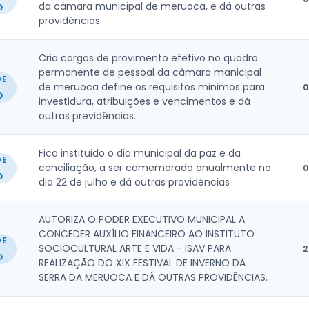
da câmara municipal de meruoca, e dá outras
O
providências
Cria cargos de provimento efetivo no quadro
permanente de pessoal da câmara manicipal
DE
de meruoca define os requisitos minimos para
0
O
investidura, atribuições e vencimentos e dá
outras previdências.
Fica instituido o dia municipal da paz e da
DE
conciliação, a ser comemorado anualmente no
0
O
dia 22 de julho e dá outras providências
AUTORIZA O PODER EXECUTIVO MUNICIPAL A
CONCEDER AUXÍLIO FINANCEIRO AO INSTITUTO
DE
SOCIOCULTURAL ARTE E VIDA - ISAV PARA
2
O
REALIZAÇÃO DO XIX FESTIVAL DE INVERNO DA
SERRA DA MERUOCA E DÁ OUTRAS PROVIDÊNCIAS.