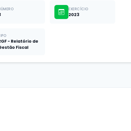
NÚMERO
EXERCÍCIO
3
2023
TIPO
RGF - Relatório de
Gestão Fiscal