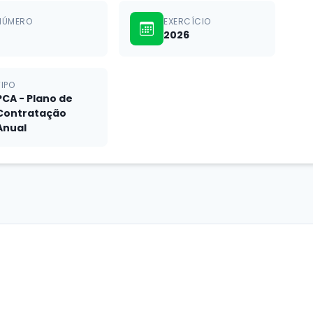
NÚMERO
EXERCÍCIO
2026
TIPO
PCA - Plano de
Contratação
Anual