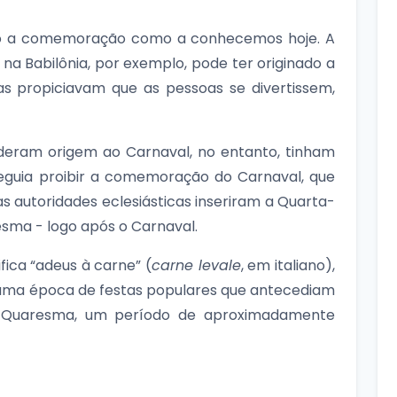
ado a comemoração como a conhecemos hoje. A
r na Babilônia, por exemplo, pode ter originado a
las propiciavam que as pessoas se divertissem,
deram origem ao Carnaval, no entanto, tinham
eguia proibir a comemoração do Carnaval, que
 as autoridades eclesiásticas inseriram a Quarta-
resma - logo após o Carnaval.
fica “adeus à carne” (
carne levale
, em italiano),
 uma época de festas populares que antecediam
a Quaresma, um período de aproximadamente