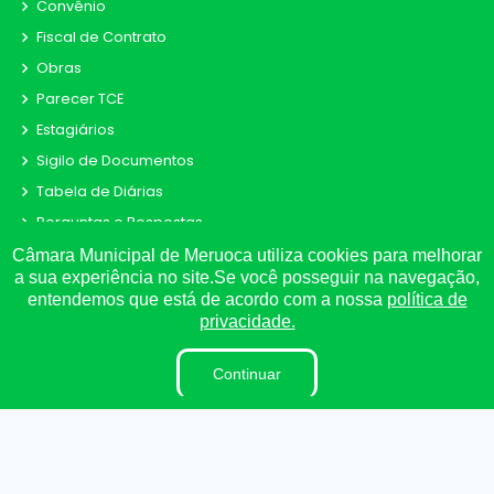
Convênio
Fiscal de Contrato
Obras
Parecer TCE
Estagiários
Sigilo de Documentos
Tabela de Diárias
Perguntas e Respostas
LAI
Câmara Municipal de Meruoca utiliza cookies para melhorar
a sua experiência no site.Se você posseguir na navegação,
LGPD
entendemos que está de acordo com a nossa
política de
Organização Institucional
privacidade.
Pesquisa de Satisfação
Continuar
Processo de Contratação Eletrônico
Terceirizados
Plano Estratégico Institucional
Inidôneas