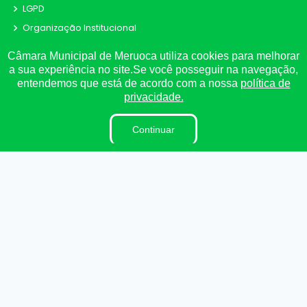
LGPD
Organização Institucional
Pesquisa de Satisfação
Câmara Municipal de Meruoca utiliza cookies para melhorar
Processo de Contratação Eletrônico
a sua experiência no site.Se você posseguir na navegação,
entendemos que está de acordo com a nossa
política de
Terceirizados
privacidade.
Plano Estratégico Institucional
Inidôneas
Continuar
Projetos de Leis e Atos Infralegais
LGPD
DADOS ABERTOS
Processos Seletivos e Concursos
Verbas Indenizatórias
Relatório de Gestão Municipal
Links Úteis
Municípios Licitações