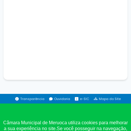
Transparência
Ouvidoria
e-SIC
Mapa do Site
Institucional
Câmara Municipal de Meruoca utiliza cookies para melhorar
a sua experiência no site.Se você posseguir na navegação,
A Câmara