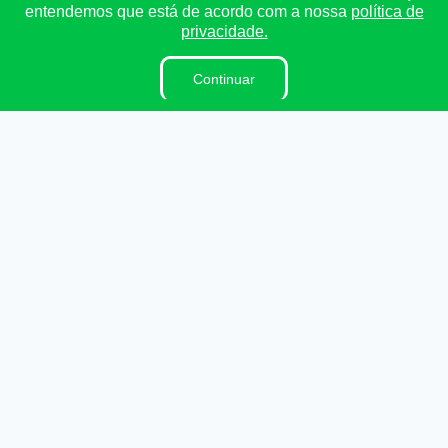
entendemos que está de acordo com a nossa
política de
Ouvidoria
privacidade.
E-Sic
Continuar
Lei Orgânica
Regimento Interno
Dicionário Legislativo
Organização Institucional
Acesso à Informação
Licitações
Contratos na Integra
Publicações
Diárias
Leis Municipais
Portarias
Ouvidoria