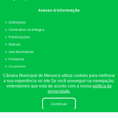
Acesso à Informação
Licitações
Contratos na Integra
Publicações
Diárias
Leis Municipais
Portarias
Ouvidoria
E-Sic
Câmara Municipal de Meruoca utiliza cookies para melhorar
a sua experiência no site.Se você posseguir na navegação,
Matérias
entendemos que está de acordo com a nossa
política de
Detalhamento de Pessoal
privacidade.
Contracheque
Radar da Transparência
Continuar
Convênio