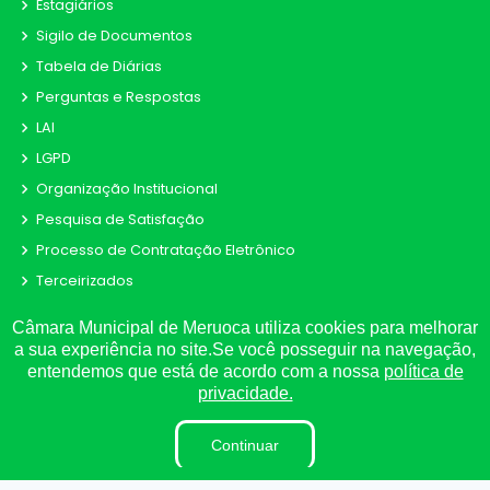
Estagiários
Sigilo de Documentos
Tabela de Diárias
Perguntas e Respostas
LAI
LGPD
Organização Institucional
Pesquisa de Satisfação
Processo de Contratação Eletrônico
Terceirizados
Plano Estratégico Institucional
Câmara Municipal de Meruoca utiliza cookies para melhorar
Inidôneas
a sua experiência no site.Se você posseguir na navegação,
entendemos que está de acordo com a nossa
política de
Projetos de Leis e Atos Infralegais
privacidade.
LGPD
DADOS ABERTOS
Continuar
Processos Seletivos e Concursos