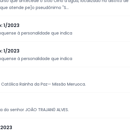
rso que antecede o Sítio Olho d'água, Iocalizado no distrito d
 que atende pe]o pseudônimo "S...
o: 1/2023
oquense à personalidade que indica
o: 1/2023
oquense à personalidade que indica
Católica Rainha da Paz— Missão Meruoca.
a do senhor JOÃO TRAJAN0 ALVES.
/2023