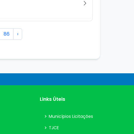
86
›
Links Úteis
Municípios Licitações
TJCE