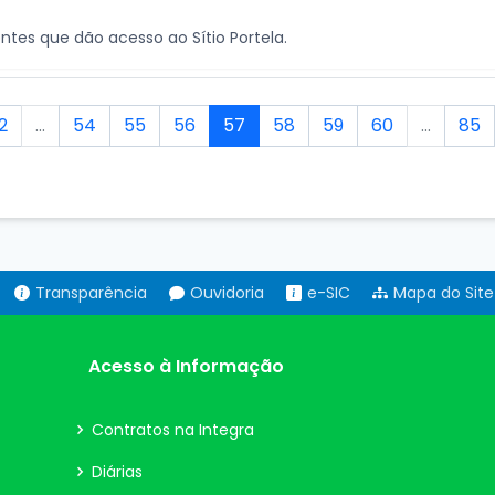
ntes que dão acesso ao Sítio Portela.
2
...
54
55
56
57
58
59
60
...
85
Transparência
Ouvidoria
e-SIC
Mapa do Site
Acesso à Informação
Contratos na Integra
Diárias